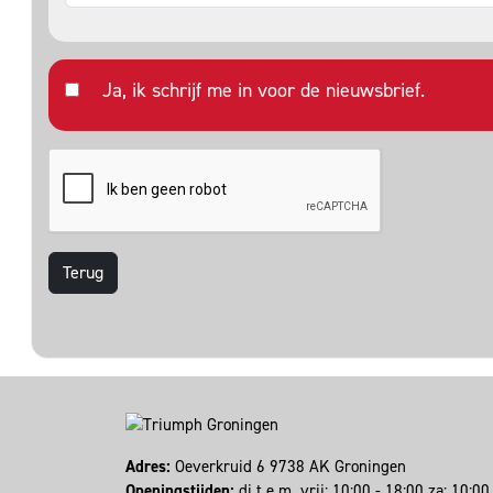
Ja, ik schrijf me in voor de nieuwsbrief.
Terug
Adres:
Oeverkruid 6 9738 AK Groningen
Openingstijden:
di t.e.m. vrij: 10:00 - 18:00 za: 10: