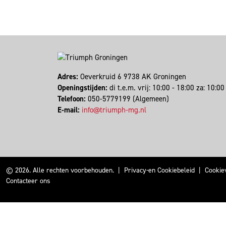
Adres:
Oeverkruid 6 9738 AK Groningen
Openingstijden:
di t.e.m. vrij: 10:00 - 18:00 za: 10:
Telefoon:
050-5779199 (Algemeen)
E-mail:
info@triumph-mg.nl
© 2026. Alle rechten voorbehouden.
|
Privacy-en Cookiebeleid
|
Cookie
Contacteer ons