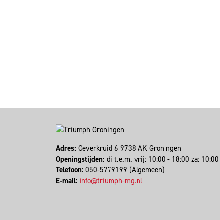
Adres:
Oeverkruid 6 9738 AK Groningen
Openingstijden:
di t.e.m. vrij: 10:00 - 18:00 za: 10:
Telefoon:
050-5779199 (Algemeen)
E-mail:
info@triumph-mg.nl